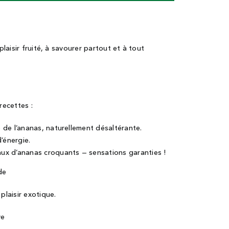
aisir fruité, à savourer partout et à tout
recettes :
e de l’ananas, naturellement désaltérante.
d’énergie.
aux d’ananas croquants — sensations garanties !
de
laisir exotique.
ve