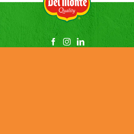
ENTREPRISE
ACTUALITÉS
PRODUITS
CONTACT
CARRIÈRE
ENVIRONNEMENT
Credits
Cookies
Privacy Policy
Terms and Conditions
Tax Strategy
Job Applicant Data Protection Privacy Notice
UK Modern Slavery & Human Trafficking Statement
DMFI UK Pension Plan – Statement of Investment Principles