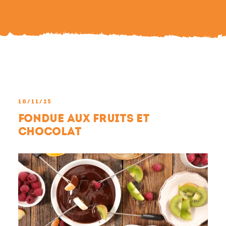
Search
For:
10/11/25
Fondue aux fruits et
chocolat