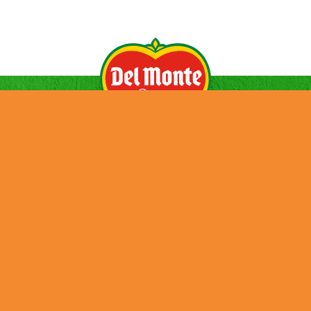
ENTREPRISE
ACTUALITÉS
PRODUITS
CONTACT
CARRIÈRE
ENVIRONNEMENT
Credits
Cookies
Privacy Policy
Terms and Conditions
Tax Strategy
Job Applicant Data Protection Privacy Notice
UK Modern Slavery & Human Trafficking Statement