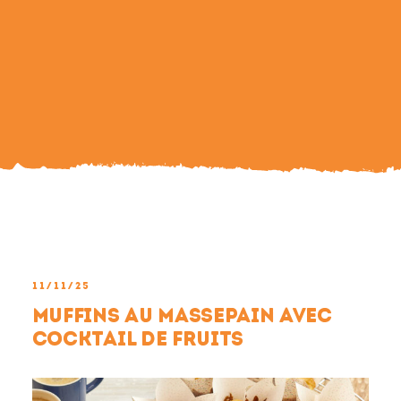
Search
For:
11/11/25
Muffins au massepain avec
cocktail de fruits