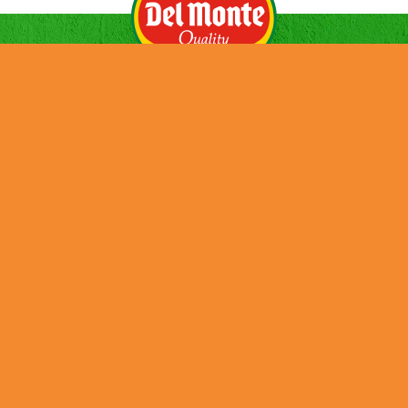
ENTREPRISE
ACTUALITÉS
PRODUITS
CONTACT
CARRIÈRE
ENVIRONNEMENT
Credits
Cookies
Privacy Policy
Terms and Conditions
Tax Strategy
Job Applicant Data Protection Privacy Notice
UK Modern Slavery & Human Trafficking Statement
DMFI UK Pension Plan – Statement of Investment Principles