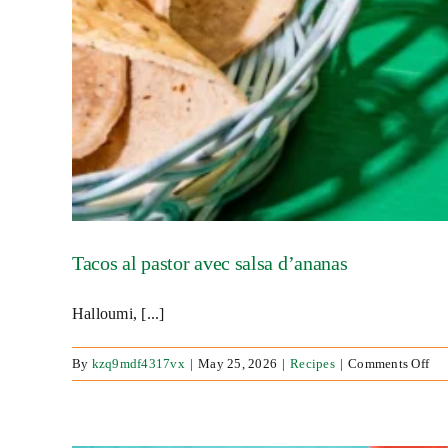
Tacos al pastor avec salsa d’ananas
Halloumi, [...]
on
By
kzq9mdf4317vx
|
May 25, 2026
|
Recipes
|
Comments Off
Tac
al
pas