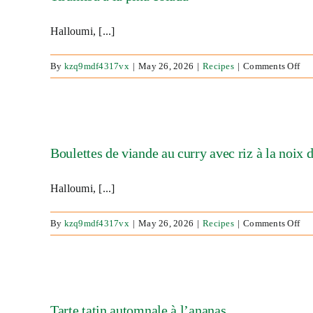
Halloumi, [...]
on
By
kzq9mdf4317vx
|
May 26, 2026
|
Recipes
|
Comments Off
Tir
à
la
pin
col
Boulettes de viande au curry avec riz à la noix 
Halloumi, [...]
on
By
kzq9mdf4317vx
|
May 26, 2026
|
Recipes
|
Comments Off
Bou
de
via
au
cur
Tarte tatin automnale à l’ananas