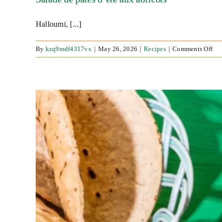
à
la
Halloumi, [...]
ma
et
au
on
By
kzq9mdf4317vx
|
May 26, 2026
|
Recipes
|
Comments Off
gi
Sal
de
pât
d’é
au
abr