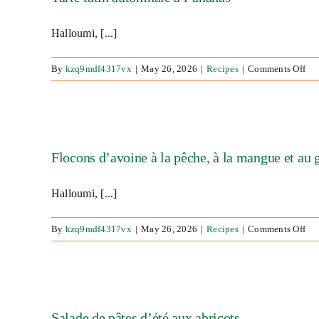
ave
riz
Halloumi, [...]
à
la
noi
on
By
kzq9mdf4317vx
|
May 26, 2026
|
Recipes
|
Comments Off
de
Tar
coc
tat
ana
aut
et
à
chu
l’a
Flocons d’avoine à la pêche, à la mangue et au
Halloumi, [...]
on
By
kzq9mdf4317vx
|
May 26, 2026
|
Recipes
|
Comments Off
Flo
d’a
à
la
pêc
Salade de pâtes d’été aux abricots