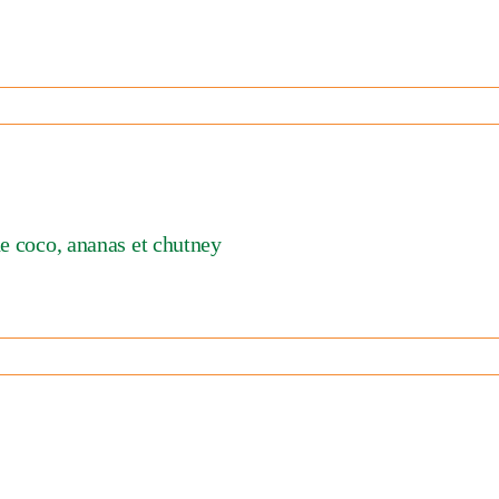
amisu
a
ada
de coco, ananas et chutney
lettes
nde
ry