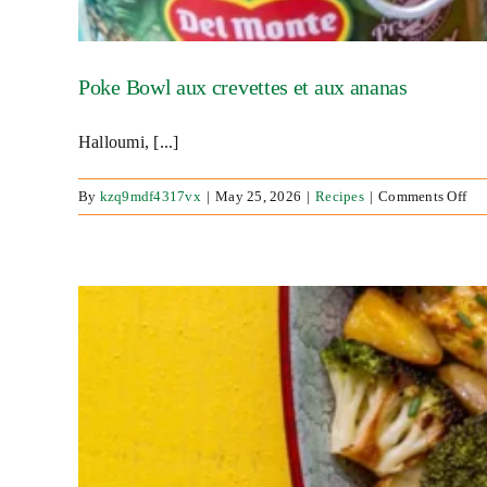
Poke Bowl aux crevettes et aux ananas
Halloumi, [...]
on
By
kzq9mdf4317vx
|
May 25, 2026
|
Recipes
|
Comments Off
Po
Bo
au
cre
et
au
ana